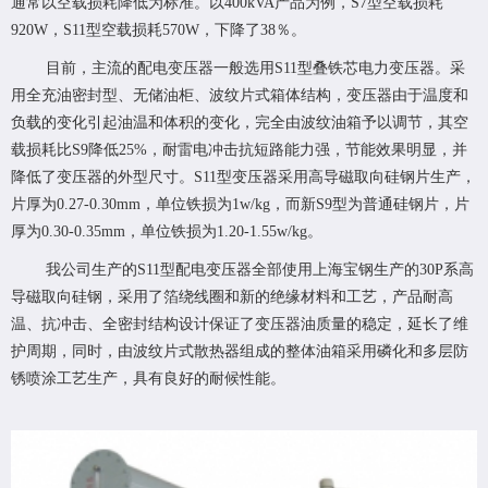
通常以空载损耗降低为标准。以400kVA产品为例，S7型空载损耗
920W，S11型空载损耗570W，下降了38％。
目前，主流的配电变压器一般选用S11型叠铁芯电力变压器。采
用全充油密封型、无储油柜、波纹片式箱体结构，变压器由于温度和
负载的变化引起油温和体积的变化，完全由波纹油箱予以调节，其空
载损耗比S9降低25%，耐雷电冲击抗短路能力强，节能效果明显，并
降低了变压器的外型尺寸。S11型变压器采用高导磁取向硅钢片生产，
片厚为0.27-0.30mm，单位铁损为1w/kg，而新S9型为普通硅钢片，片
厚为0.30-0.35mm，单位铁损为1.20-1.55w/kg。
我公司生产的S11型配电变压器全部使用上海宝钢生产的30P系高
导磁取向硅钢，采用了箔绕线圈和新的绝缘材料和工艺，产品耐高
温、抗冲击、全密封结构设计保证了变压器油质量的稳定，延长了维
护周期，同时，由波纹片式散热器组成的整体油箱采用磷化和多层防
锈喷涂工艺生产，具有良好的耐候性能。