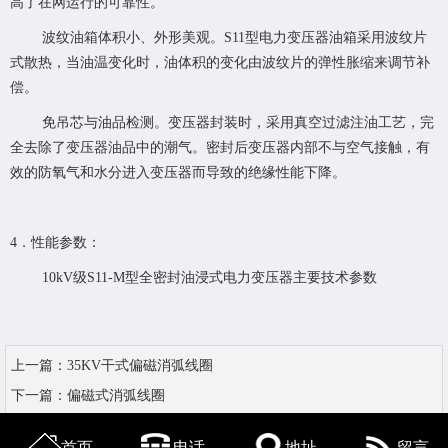
高了在网运行的可靠性。
波纹油箱体积小、外形美观。S11型电力变压器油箱采用波纹片
式散热，当油温变化时，油体积的变化由波纹片的弹性胀缩来调节补
偿。
免吊芯与油品检测。变压器封装时，采用真空过滤注油工艺，完
全去除了变压器油品中的潮气。密封后变压器内部不与空气接触，有
效的防氧气和水分进入变压器而导致的绝缘性能下降。
4．性能参数：
10kV级S11-M型全密封油浸式电力变压器主要技术参数
上一篇：
35KV干式偏磁消弧线圈
下一篇：
偏磁式消弧线圈
首页
电话
地址
留言