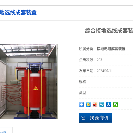
接地电阻成
偿柜
地选线成套装置
调匝式消弧
套装置
线圈接地变
偏磁式消弧
综合接地选线成套装
线圈接地变
调容式消弧
成套装置
线圈接地变
零损耗深度
成套装置
所属分类：
接地电阻成套装置
成套装置
限流装置
点击次数：
293
发布日期：
2024/07/11
规格：
类型：