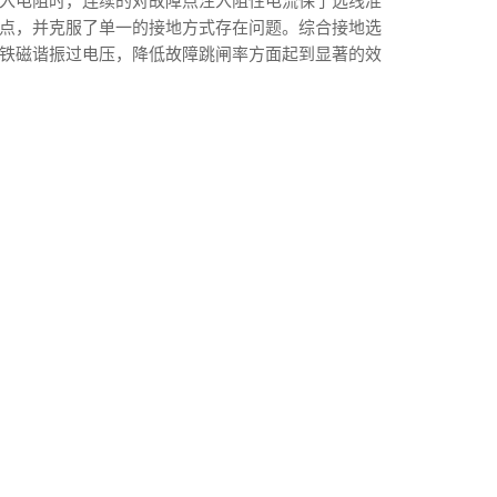
入电阻时，连续的对故障点注入阻性电流保了选线准
点，并克服了单一的接地方式存在问题。综合接地选
铁磁谐振过电压，降低故障跳闸率方面起到显著的效