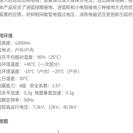
投入后自动切除电阻，装置通过增大故障点电流，选出故障线路；投
本产品综合了消弧线圈接地、消弧柜和小电阻接地三种接地方式的优
装置的应用，对抑制间歇型电弧过电压，消除电磁式压变饱和引起的
用环境
高度：≤2000m
装地点：户外/户内
高月平均相对湿度：95%（25℃）
高环境温度：+45℃（一次部分）
低环境温度：-15℃（户内）~25℃（户外）
大日温差：35℃
地震能力：8级 安全系数：1.67
水平加速：0.2g 地面垂直加速：0.1g
统额定频率：50Hz
较高运行电压：7.2kV、12kV、40.5kV
统图