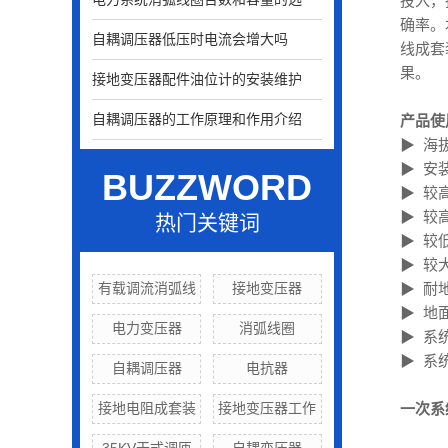
投入，
确率。
自耦调压器低压时电流会增大吗
线成套
果。
接地变压器配件油位计的安装维护
自耦调压器的工作原理和作用介绍
产品使
▶ 海拔
▶ 安
BUZZWORD
▶ 较
▶ 较
热门关键词
▶ 较
▶ 较
有载调流消弧线
接地变压器
▶ 耐
▶ 地面
电力变压器
消弧线圈
▶ 系
▶ 系统
自耦调压器
电抗器
接地电阻成套装
接地变压器工作
一次系