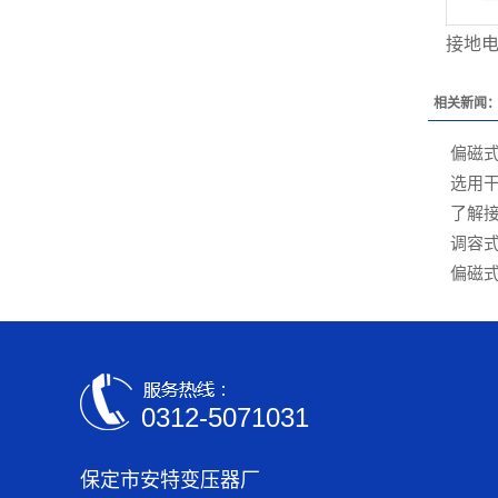
接地
相关新闻
偏磁
选用
了解
调容
偏磁
0312-5071031
保定市安特变压器厂