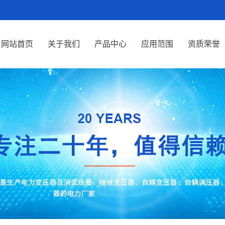
网站首页
关于我们
产品中心
应用范围
资质荣誉
关于我们
消弧线圈
企业文化
接地变压器
自耦变压器
电力变压器
电抗器
无功调节变
电阻柜AT-
压器
高压电容补
DZ/R